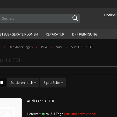
Hotline
Sprache auswählen
STEUERGERÄTE KLONEN
REPARATUR
DPF REINIGUNG
Lieferland
»
»
»
»
e
Deaktivierungen
PKW
Audi
Audi Q2 1.6 TDI
2 1.6 TDI
Konto er
Sortieren nach
8 pro Seite
Passwor
Audi Q2 1.6 TDI
Lieferzeit:
ca. 3-4 Tage
(Ausland abweichend)