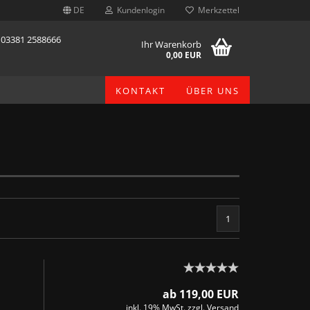
DE
Kundenlogin
Merkzettel
: 03381 2588666
Ihr Warenkorb
0,00 EUR
KONTAKT
ÜBER UNS
stellen
1
t vergessen?
ab 119,00 EUR
inkl. 19% MwSt. zzgl.
Versand