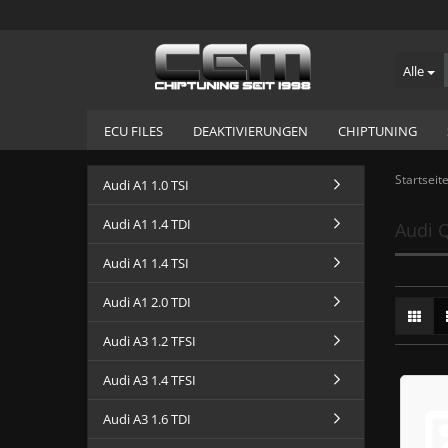
Alle
ECU FILES
DEAKTIVIERUNGEN
CHIPTUNING
Startseit
Audi A1 1.0 TSI
Alfa Romeo
Audi A1 1.4 TDI
Audi Q
Audi
Bentley
Audi A1 1.4 TSI
BMW
Audi A1 2.0 TDI
Chevrolet
Citroen
Audi A3 1.2 TFSI
Fiat
Audi A3 1.4 TFSI
Ford
Geely
Audi A3 1.6 TDI
Holden