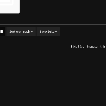
Sortieren nach
8 pro Seite
1
bis
1
(von insgesamt
1
)