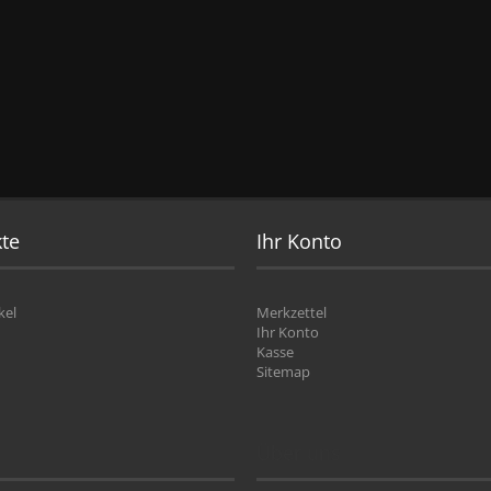
te
Ihr Konto
kel
Merkzettel
Ihr Konto
Kasse
Sitemap
Über uns